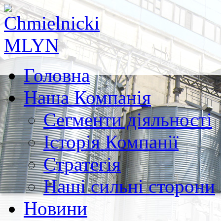
Головна
Наша Компанія
Сегменти діяльності
Історія Компанії
Стратегія
Наші сильні сторони
Новини